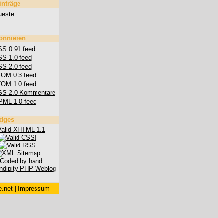
inträge
este ...
...
onnieren
S 0.91 feed
S 1.0 feed
S 2.0 feed
OM 0.3 feed
OM 1.0 feed
SS 2.0 Kommentare
PML 1.0 feed
dges
.net
|
Impressum