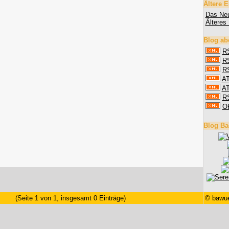
Ältere E
Das Neu
Älteres 
Blog ab
RS
RS
RS
AT
AT
R
O
Blog Ba
(Seite 1 von 1, insgesamt 0 Einträge)
©
bawue