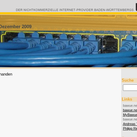
 Dezember 2009
rhanden
Suche
Links
bawue.ne
bawue.n
MyBawu
bawue.ne
Andreas 
Philipp R