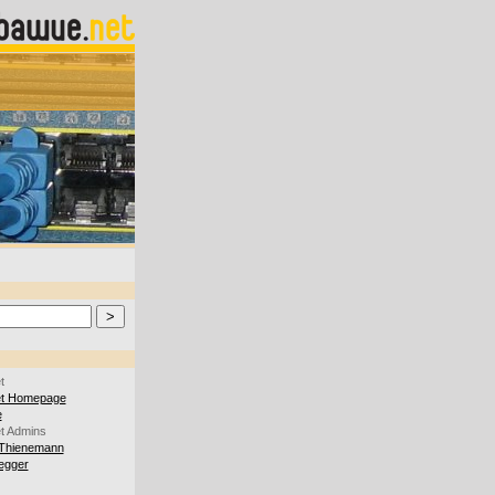
t
et Homepage
e
t Admins
Thienemann
iegger