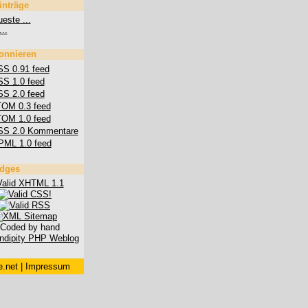
inträge
este ...
...
onnieren
S 0.91 feed
S 1.0 feed
S 2.0 feed
OM 0.3 feed
OM 1.0 feed
SS 2.0 Kommentare
PML 1.0 feed
dges
.net
|
Impressum