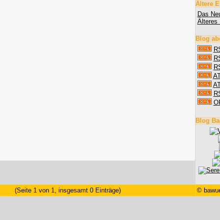
Ältere E
Das Neu
Älteres 
Blog ab
RS
RS
RS
AT
AT
R
O
Blog Ba
(Seite 1 von 1, insgesamt 0 Einträge)
©
bawue