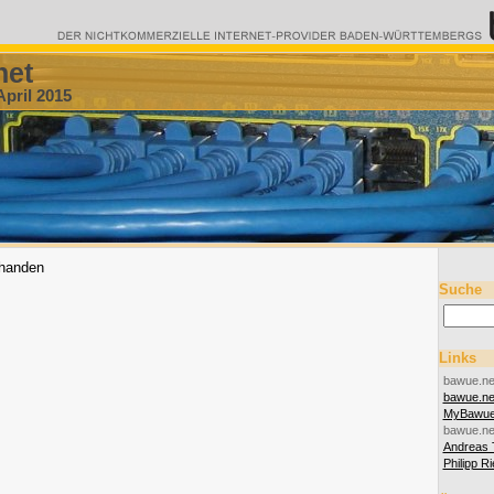
net
April 2015
rhanden
Suche
Links
bawue.ne
bawue.n
MyBawu
bawue.ne
Andreas 
Philipp R