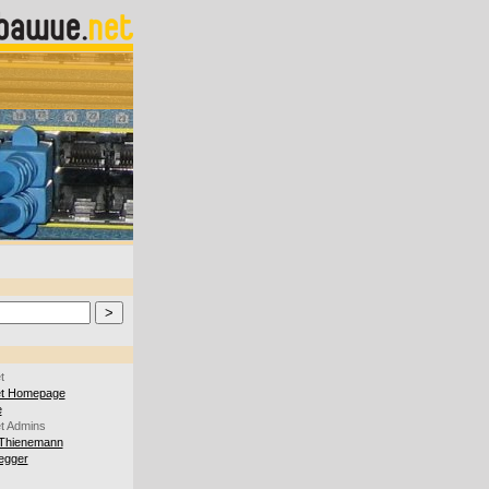
t
et Homepage
e
t Admins
Thienemann
iegger