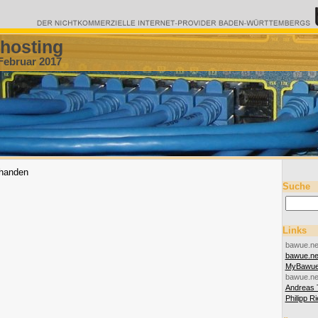
hosting
 Februar 2017
rhanden
Suche
Links
bawue.ne
bawue.n
MyBawu
bawue.ne
Andreas 
Philipp R