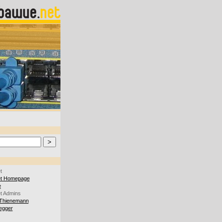
t
et Homepage
e
t Admins
Thienemann
iegger