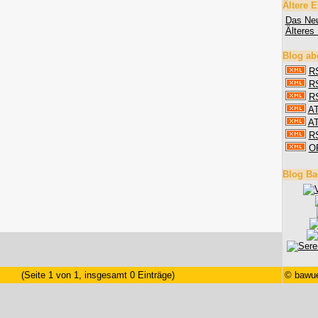
Ältere E
Das Neu
Älteres 
Blog ab
RS
RS
RS
AT
AT
R
O
Blog Ba
(Seite 1 von 1, insgesamt 0 Einträge)
©
bawue