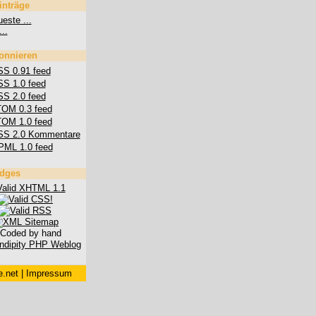
inträge
este ...
...
onnieren
S 0.91 feed
S 1.0 feed
S 2.0 feed
OM 0.3 feed
OM 1.0 feed
SS 2.0 Kommentare
PML 1.0 feed
dges
.net
|
Impressum