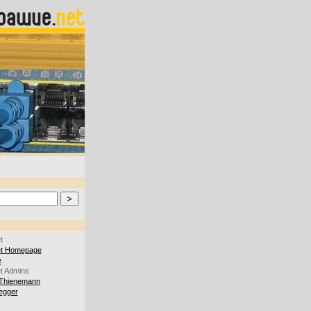
t
et Homepage
e
t Admins
Thienemann
iegger