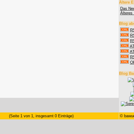
Ältere E
Das Neu
Älteres 
Blog ab
RS
RS
RS
AT
AT
R
O
Blog Ba
(Seite 1 von 1, insgesamt 0 Einträge)
©
bawue