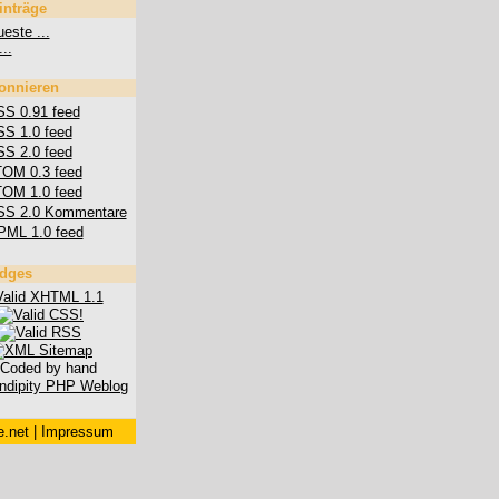
inträge
este ...
...
onnieren
S 0.91 feed
S 1.0 feed
S 2.0 feed
OM 0.3 feed
OM 1.0 feed
SS 2.0 Kommentare
PML 1.0 feed
dges
.net
|
Impressum