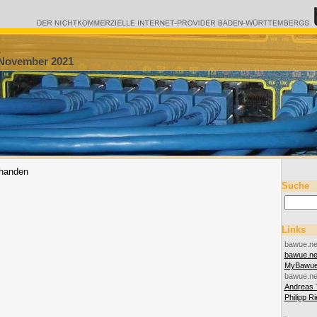
k
 November 2021
rhanden
Suche
Links
bawue.ne
bawue.n
MyBawu
bawue.ne
Andreas 
Philipp R