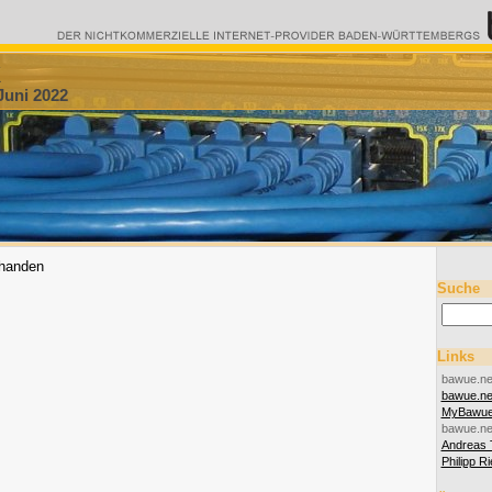
k
Juni 2022
rhanden
Suche
Links
bawue.ne
bawue.n
MyBawu
bawue.ne
Andreas 
Philipp R