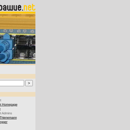
t
et Homepage
e
t Admins
Thienemann
iegger