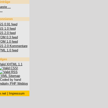
inträge
este ...
...
onnieren
S 0.91 feed
S 1.0 feed
S 2.0 feed
OM 0.3 feed
OM 1.0 feed
SS 2.0 Kommentare
PML 1.0 feed
dges
.net
|
Impressum