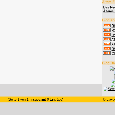
Ältere E
Das Neu
Älteres 
Blog ab
RS
RS
RS
AT
AT
R
O
Blog Ba
(Seite 1 von 1, insgesamt 0 Einträge)
©
bawue