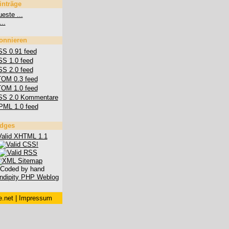
inträge
este ...
...
onnieren
S 0.91 feed
S 1.0 feed
S 2.0 feed
OM 0.3 feed
OM 1.0 feed
SS 2.0 Kommentare
PML 1.0 feed
dges
.net
|
Impressum