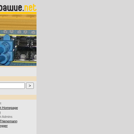
t
et Homepage
e
t Admins
Thienemann
iegger