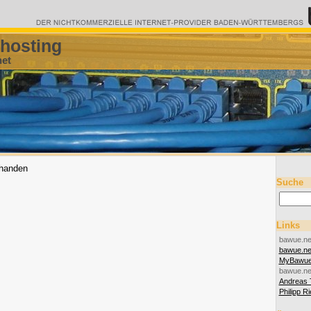
hosting
net
rhanden
Suche
Links
bawue.ne
bawue.n
MyBawu
bawue.ne
Andreas 
Philipp R