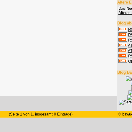
Ältere E
Das Neu
Älteres 
Blog ab
RS
RS
RS
AT
AT
R
O
Blog Ba
(Seite 1 von 1, insgesamt 0 Einträge)
©
bawue